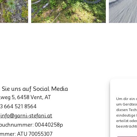
 Sie uns auf Social Media
weg 5, 6458 Vent, AT
Um dir ein 
um Gerätei
43 664 521 8564
diesen Tech
eindeutige 
:
info@garni-stefani.at
erteilst od
buchnummer: 00440258p
beeinträcht
mmer: ATU 70055307