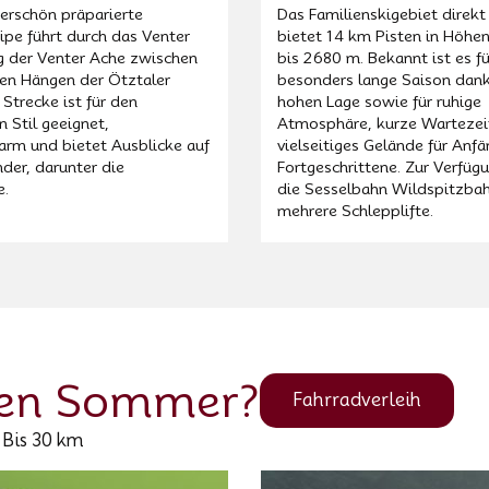
erschön präparierte
Das Familienskigebiet direkt
ipe führt durch das Venter
bietet 14 km Pisten in Höhe
g der Venter Ache zwischen
bis 2680 m. Bekannt ist es fü
ten Hängen der Ötztaler
besonders lange Saison dank
 Strecke ist für den
hohen Lage sowie für ruhige
n Stil geeignet,
Atmosphäre, kurze Wartezei
arm und bietet Ausblicke auf
vielseitiges Gelände für Anf
der, darunter die
Fortgeschrittene. Zur Verfüg
e.
die Sesselbahn Wildspitzba
mehrere Schlepplifte.
den Sommer?
Fahrradverleih
Bis 30 km