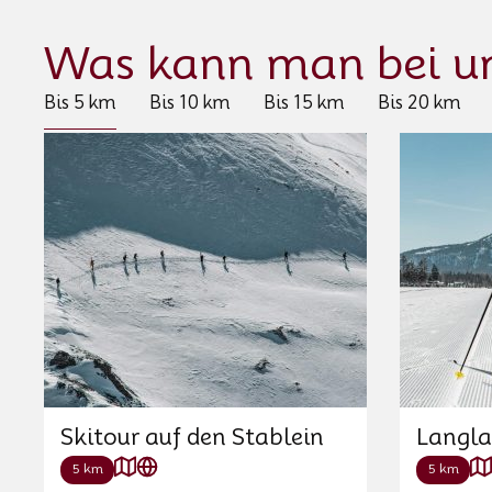
Was kann man bei u
Bis 5 km
Bis 10 km
Bis 15 km
Bis 20 km
Skitour auf den Stablein
Langla
5 km
5 km