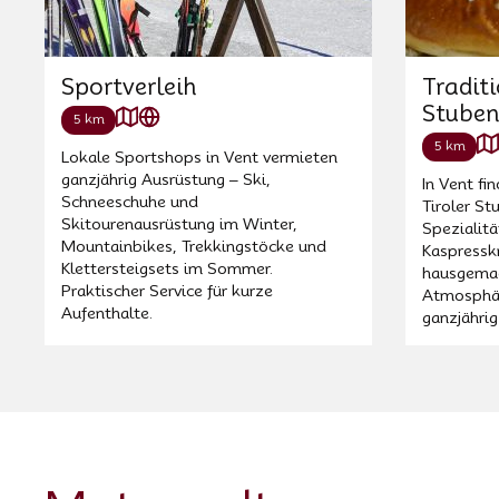
Sportverleih
Traditi
Stube
5 km
5 km
Lokale Sportshops in Vent vermieten
ganzjährig Ausrüstung – Ski,
In Vent fi
Schneeschuhe und
Tiroler St
Skitourenausrüstung im Winter,
Spezialit
Mountainbikes, Trekkingstöcke und
Kaspresskn
Klettersteigsets im Sommer.
hausgemac
Praktischer Service für kurze
Atmosphär
Aufenthalte.
ganzjährig