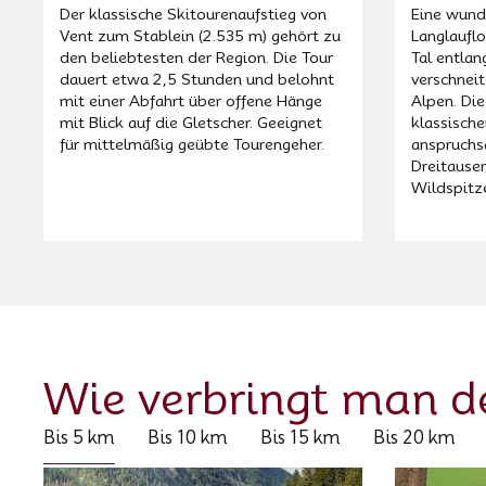
Der klassische Skitourenaufstieg von
Eine wund
Vent zum Stablein (2.535 m) gehört zu
Langlauflo
den beliebtesten der Region. Die Tour
Tal entlan
dauert etwa 2,5 Stunden und belohnt
verschnei
mit einer Abfahrt über offene Hänge
Alpen. Die
mit Blick auf die Gletscher. Geeignet
klassische
für mittelmäßig geübte Tourengeher.
anspruchs
Dreitausen
Wildspitz
Wie verbringt man 
Bis 5 km
Bis 10 km
Bis 15 km
Bis 20 km