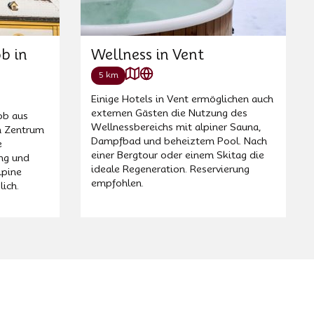
ob in
Wellness in Vent
5 km
Einige Hotels in Vent ermöglichen auch
externen Gästen die Nutzung des
ob aus
Wellnessbereichs mit alpiner Sauna,
m Zentrum
Dampfbad und beheiztem Pool. Nach
e
einer Bergtour oder einem Skitag die
ng und
ideale Regeneration. Reservierung
lpine
empfohlen.
lich.