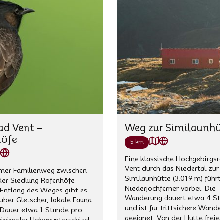
ad Vent –
Weg zur Similaunhü
öfe
5 km
Eine klassische Hochgebirgs
Vent durch das Niedertal zur
mer Familienweg zwischen
Similaunhütte (3.019 m) führ
der Siedlung Rofenhöfe
Niederjochferner vorbei. Die
 Entlang des Weges gibt es
Wanderung dauert etwa 4 S
 über Gletscher, lokale Fauna
und ist für trittsichere Wand
 Dauer etwa 1 Stunde pro
geeignet. Von der Hütte freie
minimaler Höhenunterschied.