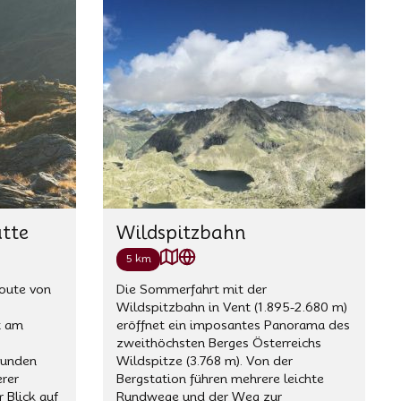
tte
Wildspitzbahn
5 km
route von
Die Sommerfahrt mit der
Wildspitzbahn in Vent (1.895-2.680 m)
t am
eröffnet ein imposantes Panorama des
zweithöchsten Berges Österreichs
tunden
Wildspitze (3.768 m). Von der
erer
Bergstation führen mehrere leichte
r Blick auf
Rundwege und der Weg zur