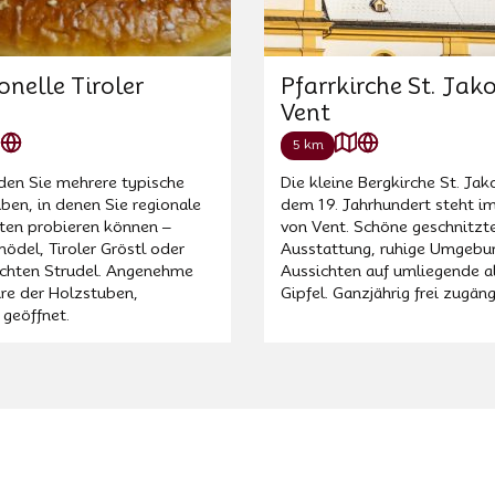
onelle Tiroler
Pfarrkirche St. Jak
n
Vent
5 km
nden Sie mehrere typische
Die kleine Bergkirche St. Jak
uben, in denen Sie regionale
dem 19. Jahrhundert steht i
äten probieren können –
von Vent. Schöne geschnitzt
ödel, Tiroler Gröstl oder
Ausstattung, ruhige Umgebu
hten Strudel. Angenehme
Aussichten auf umliegende a
e der Holzstuben,
Gipfel. Ganzjährig frei zugäng
 geöffnet.