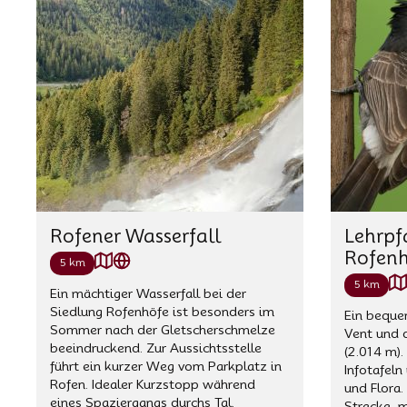
Rofener Wasserfall
Lehrpf
Rofenh
5 km
5 km
Ein mächtiger Wasserfall bei der
Siedlung Rofenhöfe ist besonders im
Ein beque
Sommer nach der Gletscherschmelze
Vent und 
beeindruckend. Zur Aussichtsstelle
(2.014 m).
führt ein kurzer Weg vom Parkplatz in
Infotafeln
Rofen. Idealer Kurzstopp während
und Flora.
eines Spaziergangs durchs Tal.
Strecke, 