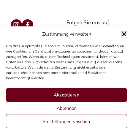
Folgen Sie uns auf
Social Media
Zustimmung verwalten
Reservierung
Marzellweg 5, 6458
Um dir ein optimales Erlebnis zu bieten, verwenden wir Technologien
Vent, AT
Kontakt
wie Cookies, um Geräteinformationen zu speichern und/oder darauf
Tel.: +43 664 521 8564
zuzugreifen. Wenn du diesen Technologien zustimmst, können wir
Hausordnung
Daten wie das Surfverhalten oder eindeutige IDs auf dieser Website
E-Mail:
info@garni-
verarbeiten. Wenn du deine Zustimmung nicht erteilst oder
zurückziehst, können bestimmte Merkmale und Funktionen
stefani.at
beeinträchtigt werden.
Firmenbuchnummer:
00440258p
Akzeptieren
UID-Nummer: ATU
Ablehnen
70055307
Einstellungen ansehen
Made by Trockenmann