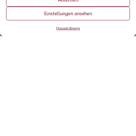
Einstellungen ansehen
Hausordnung
Saison:
Wir sind die kleine
Pension Garni Stefani
Urlaub zur
im Bergdorf Vent auf
richtigen
1895 Metern Höhe in
den Ötztaler Alpen.
Zeit
Vent ist ein typischer
Hochgebirgsort, der in
zwei Hauptsaisonen
funktioniert – im
Winter und im