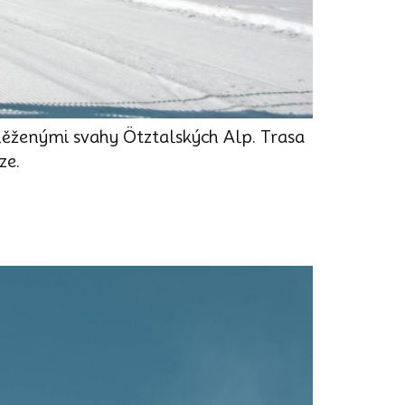
něženými svahy Ötztalských Alp. Trasa
ze.