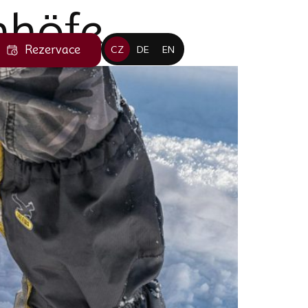
nhöfe
Rezervace
CZ
DE
EN