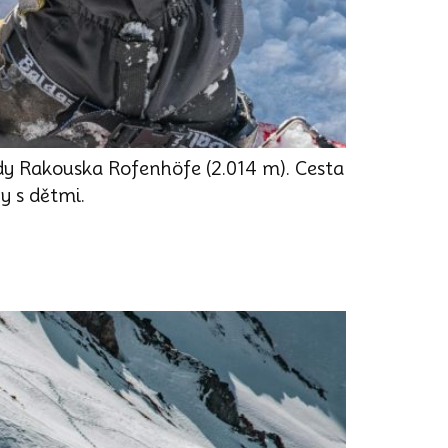
dy Rakouska Rofenhöfe (2.014 m). Cesta
y s dětmi.