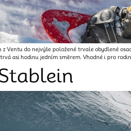
 z Ventu do nejvýše položené trvale obydlené osa
trvá asi hodinu jedním směrem. Vhodné i pro rodin
Stablein