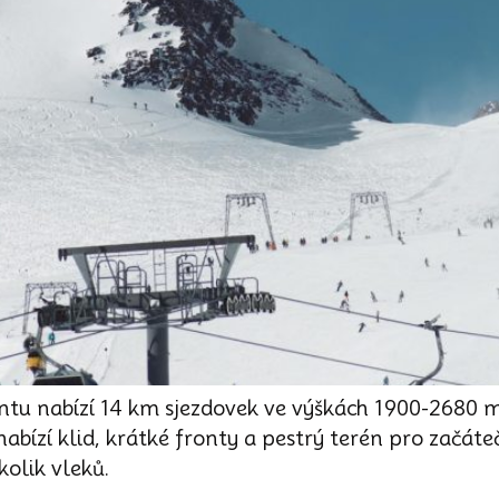
ntu nabízí 14 km sjezdovek ve výškách 1900-2680 m
ízí klid, krátké fronty a pestrý terén pro začátečn
olik vleků.