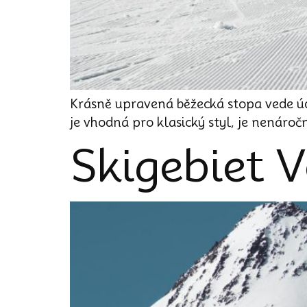
Krásně upravená běžecká stopa vede úd
je vhodná pro klasický styl, je nenároč
Skigebiet 