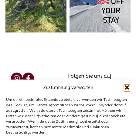
Folgen Sie uns auf
Social Media
Zustimmung verwalten
Reservierung
Marzellweg 5, 6458
Um dir ein optimales Erlebnis zu bieten, verwenden wir Technologien
Vent, AT
Kontakt
wie Cookies, um Geräteinformationen zu speichern und/oder darauf
Tel.: +43 664 521 8564
zuzugreifen. Wenn du diesen Technologien zustimmst, können wir
Hausordnung
Daten wie das Surfverhalten oder eindeutige IDs auf dieser Website
E-Mail:
info@garni-
verarbeiten. Wenn du deine Zustimmung nicht erteilst oder
zurückziehst, können bestimmte Merkmale und Funktionen
stefani.at
beeinträchtigt werden.