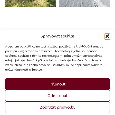
Spravovat souhlas
Buďte s námi na sítích
Abychom poskytli co nejlepší služby, používáme k ukládání a/nebo
Marzellweg 5, 6458
přístupu k informacím o zařízení, technologie jako jsou soubory
Rezervace
cookies. Souhlas s těmito technologiemi nám umožní zpracovávat
Vent, AT
údaje, jako je chování při procházení nebo jedinečná ID na tomto
Kontakt
webu. Nesouhlas nebo odvolání souhlasu může nepříznivě ovlivnit
Tel.: +43 664 521 8564
určité vlastnosti a funkce.
E-mail:
info@garni-
Ubytovací řád
stefani.at
Přijmout
IČO: 00440258p
Odmítnout
DIČ: ATU 70055307
Zobrazit předvolby
Made by Trockenmann