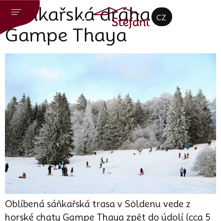
DE
Sáňkařská dráha
CZ
EN
Gampe Thaya
Oblíbená sáňkařská trasa v Söldenu vede z
horské chaty Gampe Thaya zpět do údolí (cca 5