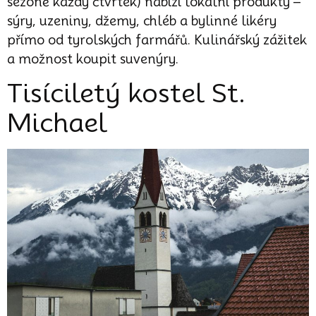
sezoně každý čtvrtek) nabízí lokální produkty –
sýry, uzeniny, džemy, chléb a bylinné likéry
přímo od tyrolských farmářů. Kulinářský zážitek
a možnost koupit suvenýry.
Tisíciletý kostel St.
Michael