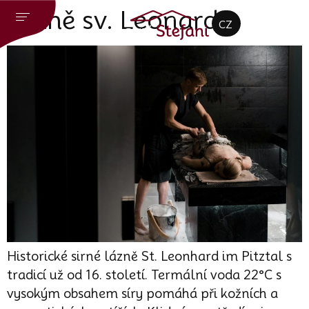
DE
Lázně sv. Leonarda
CZ
EN
Historické sirné lázně St. Leonhard im Pitztal s
tradicí už od 16. století. Termální voda 22°C s
vysokým obsahem síry pomáhá při kožních a