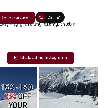
Rezervace
CZ
DE
EN
ukty – sýry, uzeniny, džemy, chléb a
.
Sledovat na Instagramu