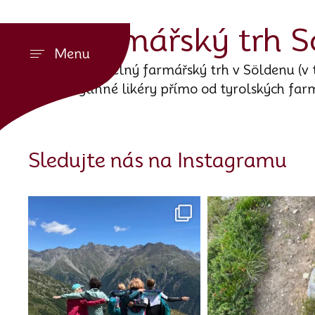
Farmářský trh S
Menu
Pravidelný farmářský trh v Söldenu (v t
bylinné likéry přímo od tyrolských far
Sledujte nás na Instagramu