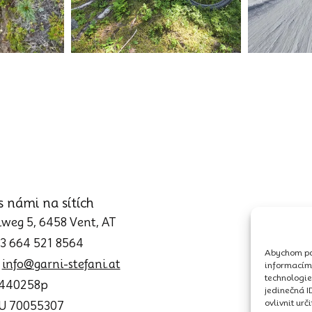
s námi na sítích
weg 5, 6458 Vent, AT
43 664 521 8564
Abychom pos
:
info@garni-stefani.at
informacím 
technologie
0440258p
jedinečná I
ovlivnit urč
TU 70055307