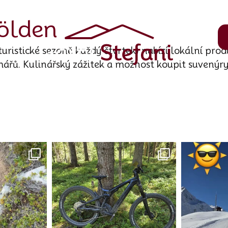
ölden
uristické sezoně každý čtvrtek) nabízí lokální prod
mářů. Kulinářský zážitek a možnost koupit suvenýry