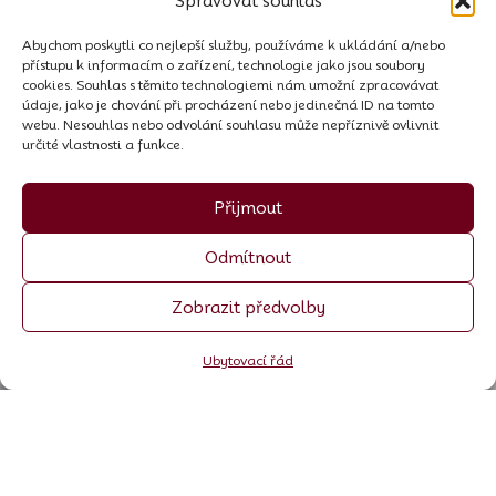
Spravovat souhlas
Abychom poskytli co nejlepší služby, používáme k ukládání a/nebo
přístupu k informacím o zařízení, technologie jako jsou soubory
cookies. Souhlas s těmito technologiemi nám umožní zpracovávat
údaje, jako je chování při procházení nebo jedinečná ID na tomto
webu. Nesouhlas nebo odvolání souhlasu může nepříznivě ovlivnit
určité vlastnosti a funkce.
Přijmout
Odmítnout
Zobrazit předvolby
Ubytovací řád
Sezóna:
Jsme malý penzion
Garni Stefani v horské