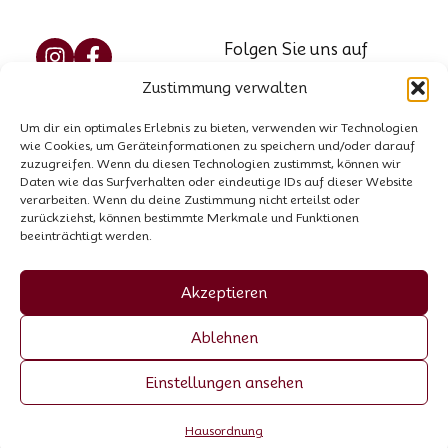
Folgen Sie uns auf
Social Media
Zustimmung verwalten
Reservierung
Marzellweg 5, 6458
Um dir ein optimales Erlebnis zu bieten, verwenden wir Technologien
Vent, AT
Kontakt
wie Cookies, um Geräteinformationen zu speichern und/oder darauf
Tel.: +43 664 521 8564
zuzugreifen. Wenn du diesen Technologien zustimmst, können wir
Hausordnung
Daten wie das Surfverhalten oder eindeutige IDs auf dieser Website
E-Mail:
info@garni-
verarbeiten. Wenn du deine Zustimmung nicht erteilst oder
zurückziehst, können bestimmte Merkmale und Funktionen
stefani.at
beeinträchtigt werden.
Firmenbuchnummer:
00440258p
Akzeptieren
UID-Nummer: ATU
Ablehnen
70055307
Einstellungen ansehen
Made by Trockenmann
Hausordnung