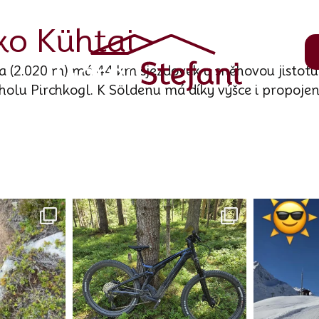
ko Kühtai
a (2.020 m) má 44 km sjezdovek a sněhovou jistotu
cholu Pirchkogl. K Söldenu má díky výšce i propojen