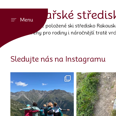
Lyžařské středis
Menu
Nejvýše položené ski středisko Rakousk
terény pro rodiny i náročnější tratě vr
Sledujte nás na Instagramu