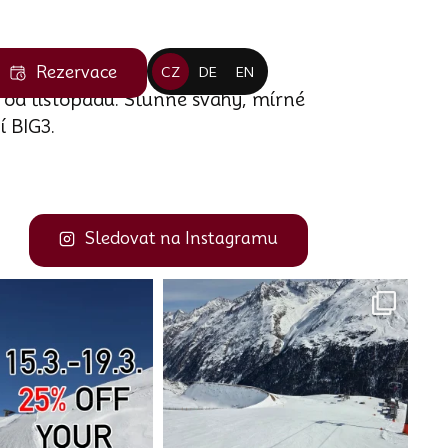
Rezervace
CZ
DE
EN
 od listopadu. Slunné svahy, mírné
í BIG3.
Sledovat na Instagramu