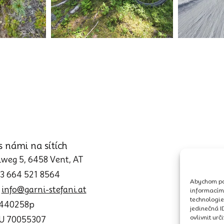
s námi na sítích
weg 5, 6458 Vent, AT
43 664 521 8564
Abychom pos
:
info@garni-stefani.at
informacím 
technologie
0440258p
jedinečná I
ovlivnit urč
TU 70055307