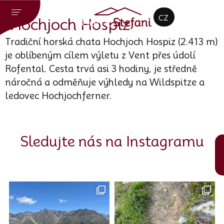
DE
CZ
EN
Hochjoch Hospiz
Tradiční horská chata Hochjoch Hospiz (2.413 m)
je oblíbeným cílem výletu z Vent přes údolí
Rofental. Cesta trvá asi 3 hodiny, je středně
náročná a odměňuje výhledy na Wildspitze a
ledovec Hochjochferner.
Sledujte nás na Instagramu