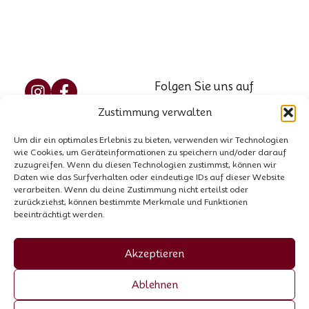
Folgen Sie uns auf
Social Media
Zustimmung verwalten
Reservierung
Marzellweg 5, 6458
Um dir ein optimales Erlebnis zu bieten, verwenden wir Technologien
Vent, AT
Kontakt
wie Cookies, um Geräteinformationen zu speichern und/oder darauf
Tel.: +43 664 521 8564
zuzugreifen. Wenn du diesen Technologien zustimmst, können wir
Hausordnung
Daten wie das Surfverhalten oder eindeutige IDs auf dieser Website
E-Mail:
info@garni-
verarbeiten. Wenn du deine Zustimmung nicht erteilst oder
zurückziehst, können bestimmte Merkmale und Funktionen
stefani.at
beeinträchtigt werden.
Firmenbuchnummer:
00440258p
Akzeptieren
UID-Nummer: ATU
Ablehnen
70055307