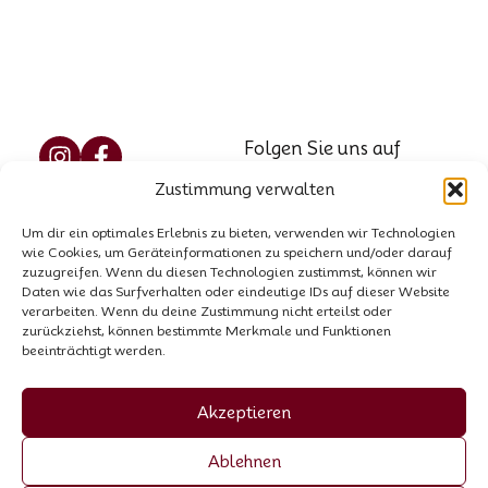
Folgen Sie uns auf
Social Media
Zustimmung verwalten
Reservierung
Marzellweg 5, 6458
Um dir ein optimales Erlebnis zu bieten, verwenden wir Technologien
Vent, AT
Kontakt
wie Cookies, um Geräteinformationen zu speichern und/oder darauf
Tel.: +43 664 521 8564
zuzugreifen. Wenn du diesen Technologien zustimmst, können wir
Hausordnung
Daten wie das Surfverhalten oder eindeutige IDs auf dieser Website
E-Mail:
info@garni-
verarbeiten. Wenn du deine Zustimmung nicht erteilst oder
zurückziehst, können bestimmte Merkmale und Funktionen
stefani.at
beeinträchtigt werden.
Firmenbuchnummer:
00440258p
Akzeptieren
UID-Nummer: ATU
Ablehnen
70055307