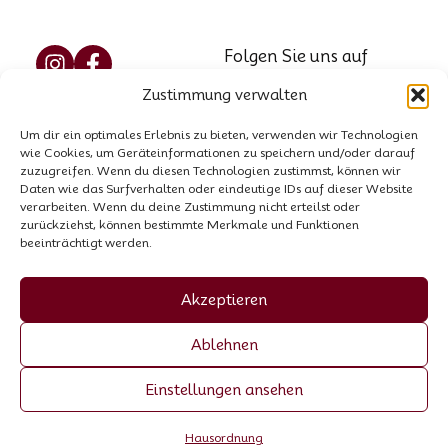
Folgen Sie uns auf
Social Media
Zustimmung verwalten
Reservierung
Marzellweg 5, 6458
Um dir ein optimales Erlebnis zu bieten, verwenden wir Technologien
Vent, AT
Kontakt
wie Cookies, um Geräteinformationen zu speichern und/oder darauf
Tel.: +43 664 521 8564
zuzugreifen. Wenn du diesen Technologien zustimmst, können wir
Hausordnung
Daten wie das Surfverhalten oder eindeutige IDs auf dieser Website
E-Mail:
info@garni-
verarbeiten. Wenn du deine Zustimmung nicht erteilst oder
zurückziehst, können bestimmte Merkmale und Funktionen
stefani.at
beeinträchtigt werden.
Firmenbuchnummer:
00440258p
Akzeptieren
UID-Nummer: ATU
Ablehnen
70055307
Einstellungen ansehen
Made by Trockenmann
Hausordnung