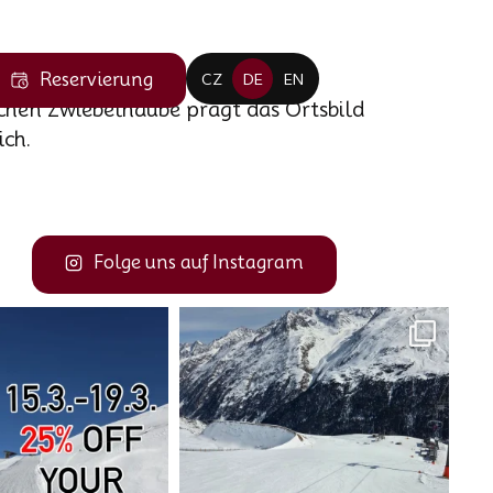
Reservierung
CZ
DE
EN
schen Zwiebelhaube prägt das Ortsbild
ich.
Folge uns auf Instagram