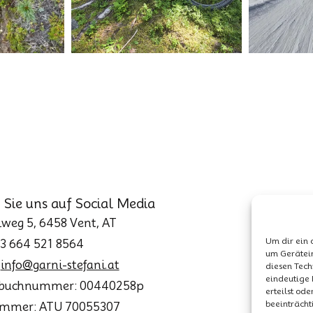
 Sie uns auf Social Media
weg 5, 6458 Vent, AT
Um dir ein 
43 664 521 8564
um Gerätei
:
info@garni-stefani.at
diesen Tech
eindeutige 
buchnummer: 00440258p
erteilst od
beeinträcht
mmer: ATU 70055307