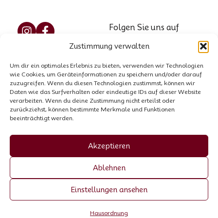
Folgen Sie uns auf
Social Media
Zustimmung verwalten
Reservierung
Marzellweg 5, 6458
Um dir ein optimales Erlebnis zu bieten, verwenden wir Technologien
Vent, AT
Kontakt
wie Cookies, um Geräteinformationen zu speichern und/oder darauf
Tel.: +43 664 521 8564
zuzugreifen. Wenn du diesen Technologien zustimmst, können wir
Hausordnung
Daten wie das Surfverhalten oder eindeutige IDs auf dieser Website
E-Mail:
info@garni-
verarbeiten. Wenn du deine Zustimmung nicht erteilst oder
zurückziehst, können bestimmte Merkmale und Funktionen
stefani.at
beeinträchtigt werden.
Firmenbuchnummer:
00440258p
Akzeptieren
UID-Nummer: ATU
Ablehnen
70055307
Einstellungen ansehen
Made by Trockenmann
Hausordnung