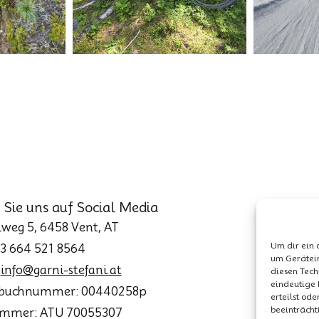
 Sie uns auf Social Media
weg 5, 6458 Vent, AT
Um dir ein 
43 664 521 8564
um Gerätei
:
info@garni-stefani.at
diesen Tech
eindeutige 
buchnummer: 00440258p
erteilst od
beeinträcht
mmer: ATU 70055307