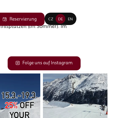
Reservierung
CZ
DE
EN
ennisplätzen (im Sommer). Im
Folge uns auf Instagram