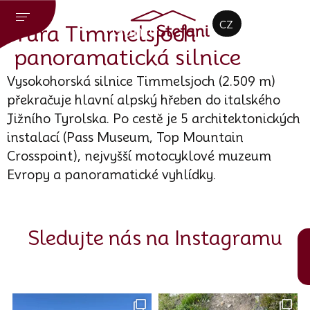
DE
CZ
EN
Túra Timmelsjoch
panoramatická silnice
Vysokohorská silnice Timmelsjoch (2.509 m)
překračuje hlavní alpský hřeben do italského
Jižního Tyrolska. Po cestě je 5 architektonických
instalací (Pass Museum, Top Mountain
Crosspoint), nejvyšší motocyklové muzeum
Evropy a panoramatické vyhlídky.
Sledujte nás na Instagramu