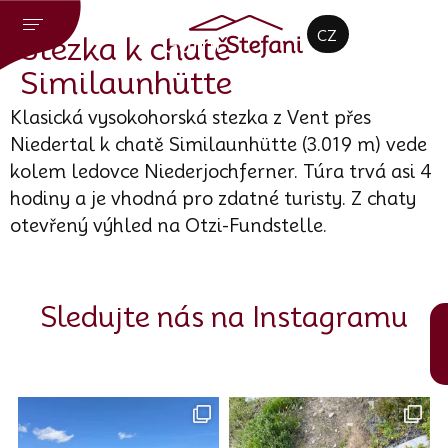
DE
CZ
EN
Stezka k chatě
Similaunhütte
Klasická vysokohorská stezka z Vent přes
Niedertal k chatě Similaunhütte (3.019 m) vede
kolem ledovce Niederjochferner. Túra trvá asi 4
hodiny a je vhodná pro zdatné turisty. Z chaty
otevřený výhled na Otzi-Fundstelle.
Sledujte nás na Instagramu