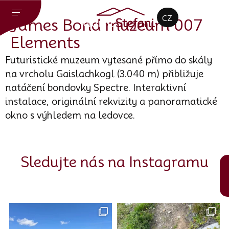
DE
CZ
EN
James Bond muzeum 007
Elements
Futuristické muzeum vytesané přímo do skály
na vrcholu Gaislachkogl (3.040 m) přibližuje
natáčení bondovky Spectre. Interaktivní
instalace, originální rekvizity a panoramatické
okno s výhledem na ledovce.
Sledujte nás na Instagramu