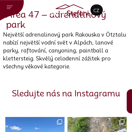
DE
CZ
EN
Area 47 – adrenalinový
park
Největší adrenalinový park Rakouska v Ötztalu
nabízí největší vodní svět v Alpách, lanové
parky, raftování, canyoning, paintball a
klettersteig. Skvělý celodenní zážitek pro
všechny věkové kategorie.
Sledujte nás na Instagramu