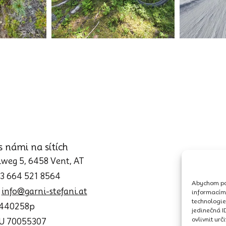
s námi na sítích
weg 5, 6458 Vent, AT
43 664 521 8564
Abychom pos
:
info@garni-stefani.at
informacím 
technologie
0440258p
jedinečná I
ovlivnit urč
TU 70055307