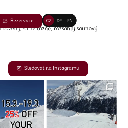
Rezervace
CZ
DE
EN
 bazény, sirné lázně, rozsáhlý saunový
Sledovat na Instagramu