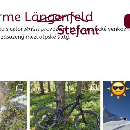
me Längenfeld
 s celoročním provozem. Tři futuristické venkovní
 zasazený mezi alpské štíty.